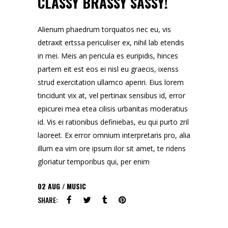
CLASSY BRASSY SASSY!
Alienum phaedrum torquatos nec eu, vis
detraxit ertssa periculiser ex, nihil lab etendis
in mei. Meis an pericula es euripidis, hinces
partem eit est eos ei nisl eu graecis, ixenss
strud exercitation ullamco aperiri. Eius lorem
tincidunt vix at, vel pertinax sensibus id, error
epicurei mea etea cilisis urbanitas moderatius
id. Vis ei rationibus definiebas, eu qui purto zril
laoreet. Ex error omnium interpretaris pro, alia
illum ea vim ore ipsum ilor sit amet, te ridens
gloriatur temporibus qui, per enim
02
AUG
MUSIC
SHARE: