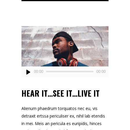
Audio
00:00
00:00
Player
HEAR IT…SEE IT…LIVE IT
Alienum phaedrum torquatos nec eu, vis
detraxit ertssa periculiser ex, nihil lab etendis
in mei. Meis an pericula es euripidis, hinces