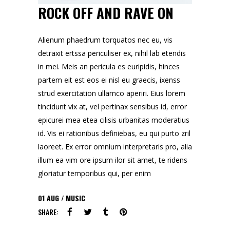
ROCK OFF AND RAVE ON
Alienum phaedrum torquatos nec eu, vis
detraxit ertssa periculiser ex, nihil lab etendis
in mei. Meis an pericula es euripidis, hinces
partem eit est eos ei nisl eu graecis, ixenss
strud exercitation ullamco aperiri. Eius lorem
tincidunt vix at, vel pertinax sensibus id, error
epicurei mea etea cilisis urbanitas moderatius
id. Vis ei rationibus definiebas, eu qui purto zril
laoreet. Ex error omnium interpretaris pro, alia
illum ea vim ore ipsum ilor sit amet, te ridens
gloriatur temporibus qui, per enim
01
AUG
MUSIC
SHARE: