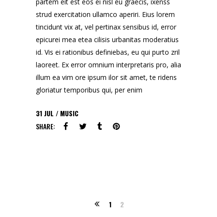
partem eit est eos ei nisl eu graecis, ixenss
strud exercitation ullamco aperiri. Eius lorem
tincidunt vix at, vel pertinax sensibus id, error
epicurei mea etea cilisis urbanitas moderatius
id. Vis ei rationibus definiebas, eu qui purto zril
laoreet. Ex error omnium interpretaris pro, alia
illum ea vim ore ipsum ilor sit amet, te ridens
gloriatur temporibus qui, per enim
31
JUL
MUSIC
SHARE:
1
2