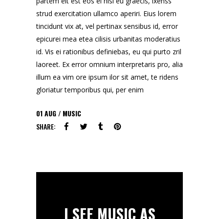
partem eit est eos ei nisl eu graecis, ixenss
strud exercitation ullamco aperiri. Eius lorem
tincidunt vix at, vel pertinax sensibus id, error
epicurei mea etea cilisis urbanitas moderatius
id. Vis ei rationibus definiebas, eu qui purto zril
laoreet. Ex error omnium interpretaris pro, alia
illum ea vim ore ipsum ilor sit amet, te ridens
gloriatur temporibus qui, per enim
01
AUG
MUSIC
SHARE:
I SEE MUSIC AS